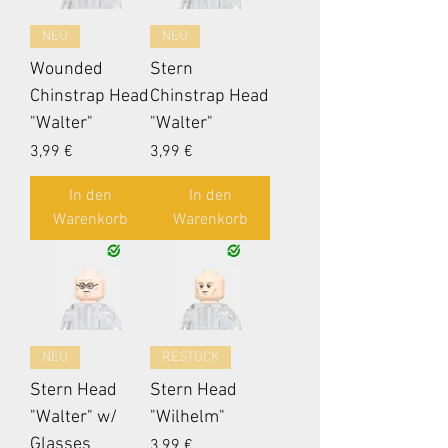
NEU
NEU
Wounded
Stern
Chinstrap Head
Chinstrap Head
"Walter"
"Walter"
Preis
Preis
3,99 €
3,99 €
In den
In den
Warenkorb
Warenkorb
NEU
RESTOCK
Stern Head
Stern Head
"Walter" w/
"Wilhelm"
Glasses
Preis
3,99 €