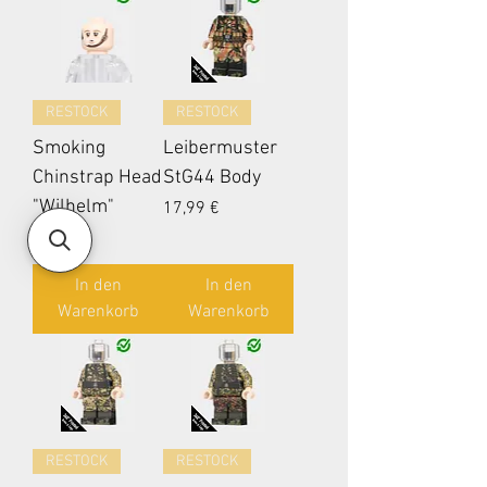
RESTOCK
RESTOCK
Smoking
Leibermuster
Chinstrap Head
StG44 Body
"Wilhelm"
Preis
17,99 €
Preis
3,99 €
In den
In den
Warenkorb
Warenkorb
RESTOCK
RESTOCK