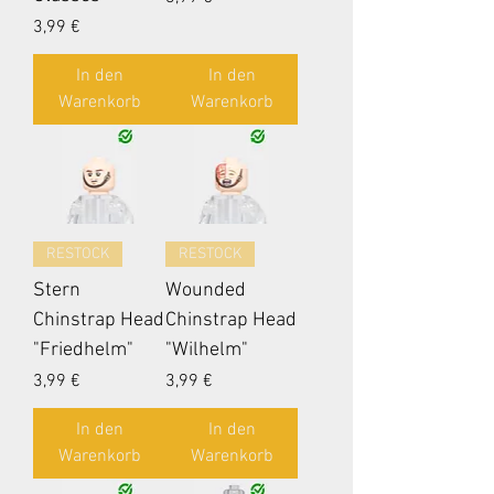
Preis
3,99 €
In den
In den
Warenkorb
Warenkorb
RESTOCK
RESTOCK
Stern
Wounded
Chinstrap Head
Chinstrap Head
"Friedhelm"
"Wilhelm"
Preis
Preis
3,99 €
3,99 €
In den
In den
Warenkorb
Warenkorb