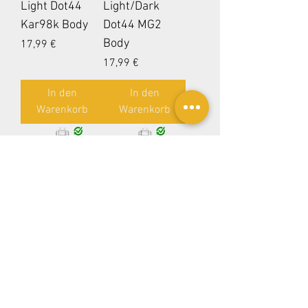
Light Dot44
Light/Dark
Kar98k Body
Dot44 MG2
Body
Preis
17,99 €
Preis
17,99 €
In den
In den
Warenkorb
Warenkorb
RESTOCK
RESTOCK
WH M40
WH M40 MG2
Kar98k Körper
Body DBG
DBG
Preis
16,99 €
Preis
16,99 €