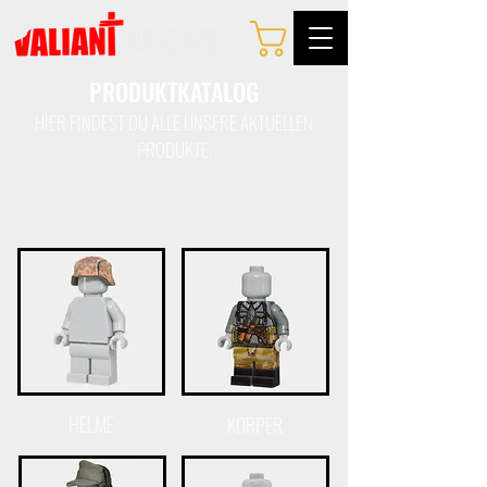
PRODUKTKATALOG
HIER FINDEST
DU ALLE UNSERE AKTUELLEN
PRODUKTE.
HELME
KÖRPER