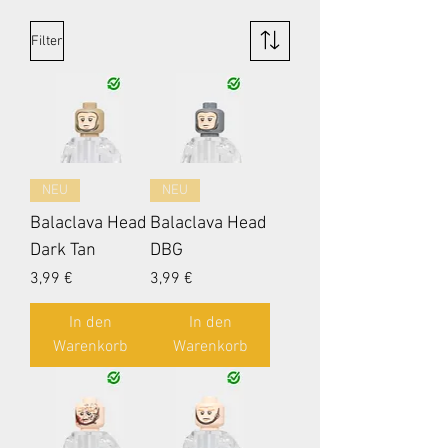
Filter
NEU
NEU
Balaclava Head
Balaclava Head
Dark Tan
DBG
Preis
Preis
3,99 €
3,99 €
In den
In den
Warenkorb
Warenkorb