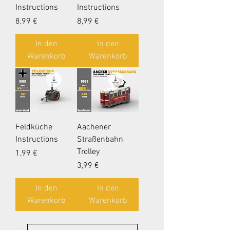
Instructions
Instructions
Preis
Preis
8,99 €
8,99 €
In den
In den
Warenkorb
Warenkorb
Feldküche
Aachener
Instructions
Straßenbahn
Trolley
Preis
1,99 €
Preis
3,99 €
In den
In den
Warenkorb
Warenkorb