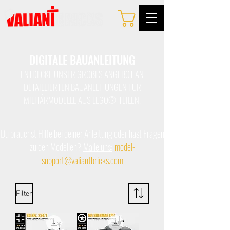
DIGITALE BAUANLEITUNG
ENTDECKE UNSER GROßES ANGEBOT AN
DETAILLIERTEN BAUANLEITUNGEN FÜR
MILITÄRMODELLE AUS LEGO®-TEILEN.
Du brauchst Hilfe bei deiner Anleitung oder hast Fragen
zu den Modellen?
Maile uns:
model-
support@valiantbricks.com
Filter