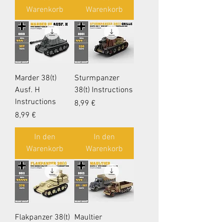
Warenkorb
Warenkorb
Marder 38(t)
Sturmpanzer
Ausf. H
38(t) Instructions
Instructions
Preis
8,99 €
Preis
8,99 €
In den
In den
Warenkorb
Warenkorb
Flakpanzer 38(t)
Maultier