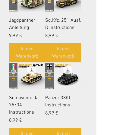
Jagdpanther
Sd.Kfz. 251 Ausf.
Anleitung
D Instructions
Preis
Preis
9,99 €
8,99 €
In den
In den
Warenkorb
Warenkorb
Semovente da
Panzer 38(t)
75/34
Instructions
Instructions
Preis
8,99 €
Preis
8,99 €
In den
In den