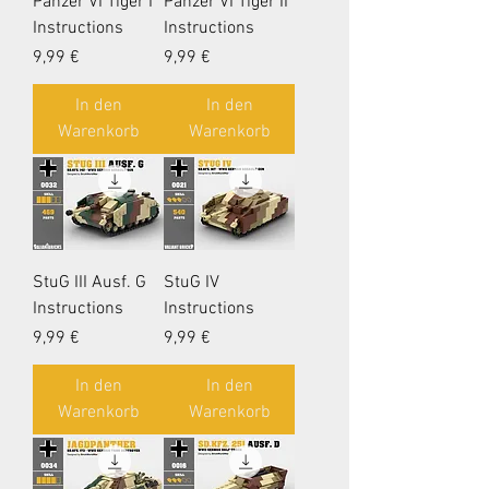
Panzer VI Tiger I
Panzer VI Tiger II
Instructions
Instructions
Preis
Preis
9,99 €
9,99 €
In den
In den
Warenkorb
Warenkorb
StuG III Ausf. G
StuG IV
Instructions
Instructions
Preis
Preis
9,99 €
9,99 €
In den
In den
Warenkorb
Warenkorb