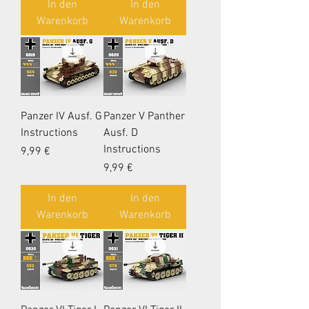
In den
In den
Warenkorb
Warenkorb
Panzer IV Ausf. G
Panzer V Panther
Instructions
Ausf. D
Instructions
Preis
9,99 €
Preis
9,99 €
In den
In den
Warenkorb
Warenkorb