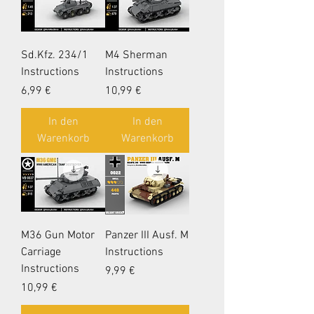
Sd.Kfz. 234/1
M4 Sherman
Instructions
Instructions
Preis
Preis
6,99 €
10,99 €
In den
In den
Warenkorb
Warenkorb
M36 Gun Motor
Panzer III Ausf. M
Carriage
Instructions
Instructions
Preis
9,99 €
Preis
10,99 €