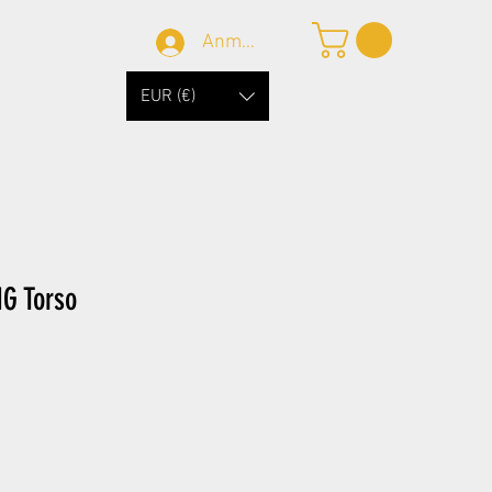
Anmelden
EUR (€)
G Torso