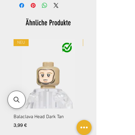
Ähnliche Produkte
NEU
NEU
Balaclava Head Dark Tan
Balaclava Head DBG
Preis
Preis
3,99 €
3,99 €