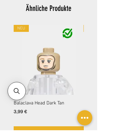
Ähnliche Produkte
NEU
NEU
Balaclava Head Dark Tan
Balaclava Head DBG
Preis
Preis
3,99 €
3,99 €
In den Warenkorb