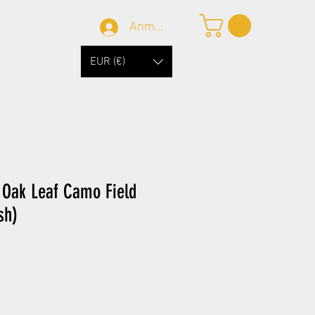
Anmelden
EUR (€)
g Oak Leaf Camo Field
sh)